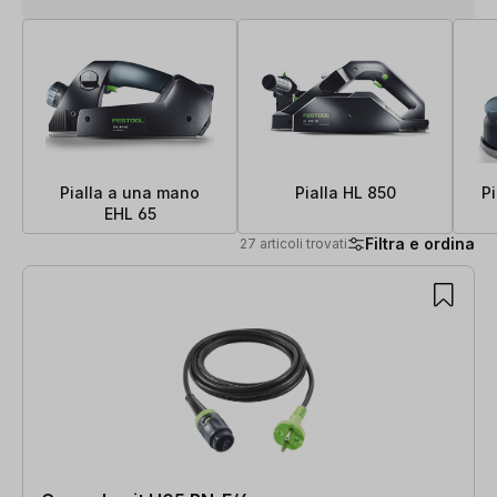
Pialla a una mano
Pialla HL 850
Pi
EHL 65
Filtra e ordina
27 articoli trovati
27 articoli trovati