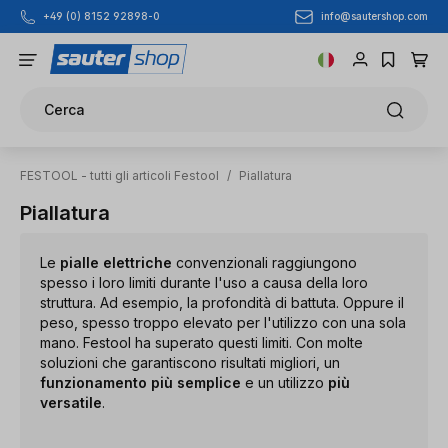
info@sautershop.com
+49 (0) 8152 92898-0
Passa al contenuto principale
Cerca
FESTOOL - tutti gli articoli Festool
/
Piallatura
Piallatura
Le
pialle elettriche
convenzionali raggiungono
spesso i loro limiti durante l'uso a causa della loro
struttura. Ad esempio, la profondità di battuta. Oppure il
peso, spesso troppo elevato per l'utilizzo con una sola
mano. Festool ha superato questi limiti. Con molte
soluzioni che garantiscono risultati migliori, un
funzionamento più semplice
e un utilizzo
più
versatile
.