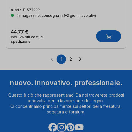
n. art.:
F-577999
In magazzino, consegna in 1-2 giorni lavorativi
44,77 €
incl. IVA più costi di
spedizione
1
2
Pagina
Pagina
nuovo. innovativo. professionale.
Questo è ciò che rappresentiamo! Da noi troverete prodotti
innovativi per la lavorazione del legno.
Ci concentriamo principalmente sui settori della fresatura,
segatura e foratura.