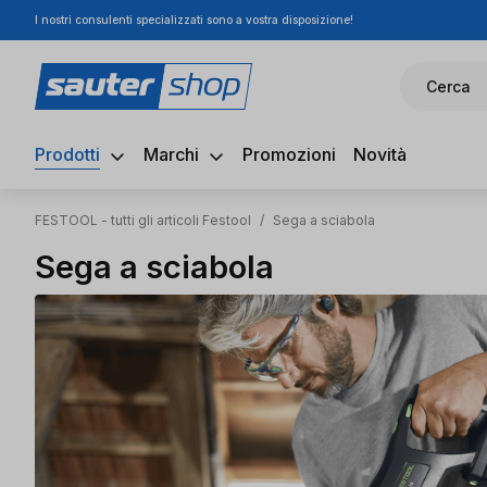
I nostri consulenti specializzati sono a vostra disposizione!
ssa al contenuto principale
Salta alla ricerca
Passa alla navigazione principale
Cerca
Prodotti
Marchi
Promozioni
Novità
FESTOOL - tutti gli articoli Festool
/
Sega a sciabola
Sega a sciabola