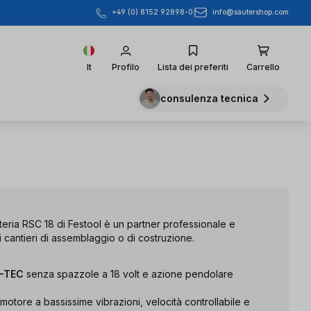
info@sautershop.com
+49 (0) 8152 92898-0
It
Profilo
Lista dei preferiti
Carrello
consulenza tecnica
tteria RSC 18 di Festool è un partner professionale e
ei cantieri di assemblaggio o di costruzione.
C-TEC
senza spazzole a 18 volt e azione pendolare
otore a bassissime vibrazioni, velocità controllabile e