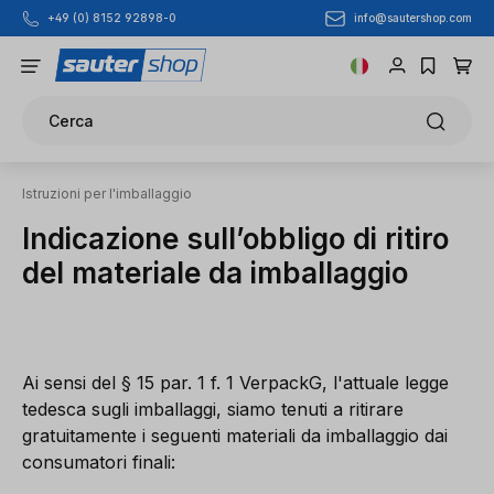
info@sautershop.com
+49 (0) 8152 92898-0
Passa al contenuto principale
Cerca
Istruzioni per l'imballaggio
Indicazione sull’obbligo di ritiro
del materiale da imballaggio
Ai sensi del § 15 par. 1 f. 1 VerpackG, l'attuale legge
tedesca sugli imballaggi, siamo tenuti a ritirare
gratuitamente i seguenti materiali da imballaggio dai
consumatori finali: