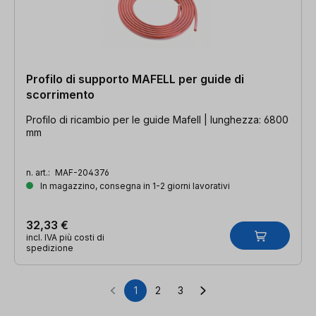
Profilo di supporto MAFELL per guide di
scorrimento
Profilo di ricambio per le guide Mafell | lunghezza: 6800
mm
n. art.:
MAF-204376
In magazzino, consegna in 1-2 giorni lavorativi
32,33 €
incl. IVA più costi di
spedizione
1
2
3
Pagina
Pagina
Pagina