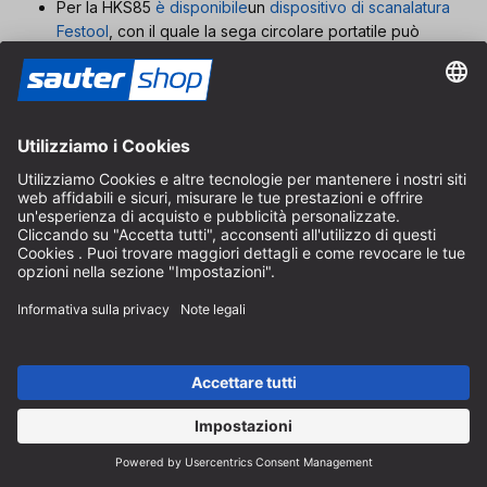
Per la HKS85
è disponibile
un
dispositivo di scanalatura
Festool
, con il quale la sega circolare portatile può
essere utilizzata come
fresa per scanalature
di
diverse larghezze e profondità.
Criteri di acquisto nella scelta di una sega
circolare portatile
Nell'acquisto di una sega circolare portatile intervengono
diversi fattori. I più importanti sono
La potenza
La potenza della sega circolare portatile deve essere
adeguata al lavoro che si intende svolgere. La bordatura
di spesse assi di legno massiccio o il taglio trasversale di
grandi travi nelle costruzioni in legno richiedono una
sega circolare portatile di alta gamma (a partire da
circa 2000 watt)
, mentre la maggior parte dei lavori
nell'ambito della costruzione di mobili o di interni
possono essere eseguiti anche con una sega circolare