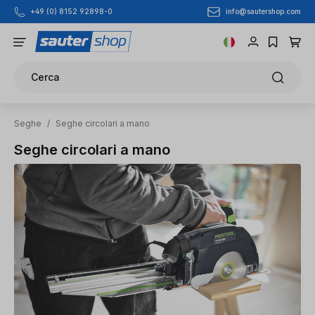
info@sautershop.com
+49 (0) 8152 92898-0
Passa al contenuto principale
Cerca
Seghe
/
Seghe circolari a mano
Seghe circolari a mano