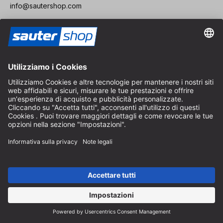
info@sautershop.com
Linea di assistenza
+49 (0) 8152 92898-81
info@sautershop.com
Orari telefonici dal lunedì al venerdì
08:30 - 12:30 & 14:00 - 16:30
Indirizzo
Negozio / Punto vendita
Arzbergerstraße 4
82211 Herrsching
Germania
Come arrivare