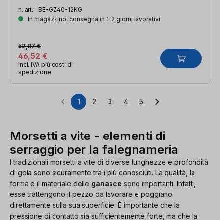
n. art.:
BE-GZ40-12KG
In magazzino, consegna in 1-2 giorni lavorativi
52,87 €
46,52 €
incl. IVA più costi di
spedizione
1
2
3
4
5
Pagina
Pagina
Pagina
Pagina
Pagina
Morsetti a vite - elementi di
serraggio per la falegnameria
I tradizionali morsetti a vite di diverse lunghezze e profondità
di gola sono sicuramente tra i più conosciuti. La qualità, la
forma e il materiale delle
ganasce
sono importanti. Infatti,
esse trattengono il pezzo da lavorare e poggiano
direttamente sulla sua superficie. È importante che la
pressione di contatto sia sufficientemente forte, ma che la