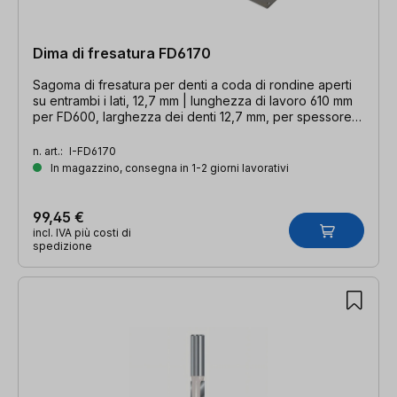
Dima di fresatura FD6170
Sagoma di fresatura per denti a coda di rondine aperti
su entrambi i lati, 12,7 mm | lunghezza di lavoro 610 mm
per FD600, larghezza dei denti 12,7 mm, per spessore
del materiale da 8 a 19 mm. Spessore del materiale da 8
a 19 mm
n. art.:
I-FD6170
In magazzino, consegna in 1-2 giorni lavorativi
99,45 €
incl. IVA più costi di
spedizione