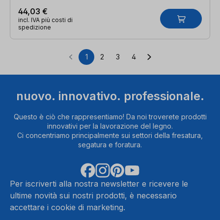
44,03 €
incl. IVA più costi di
spedizione
1
2
3
4
Pagina
Pagina
Pagina
Pagina
nuovo. innovativo. professionale.
Questo è ciò che rappresentiamo! Da noi troverete prodotti
innovativi per la lavorazione del legno.
Ci concentriamo principalmente sui settori della fresatura,
segatura e foratura.
Per iscriverti alla nostra newsletter e ricevere le
ultime novità sui nostri prodotti, è necessario
accettare i cookie di marketing.