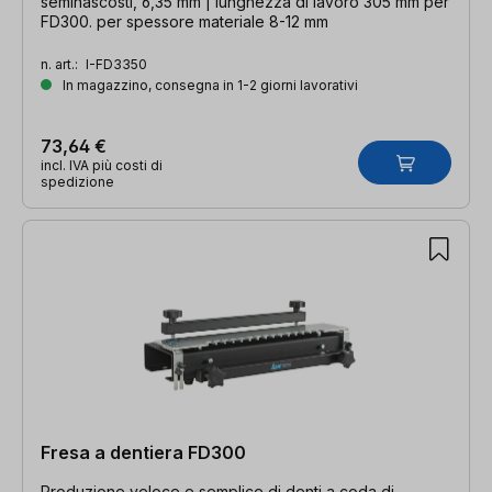
seminascosti, 6,35 mm | lunghezza di lavoro 305 mm per
FD300. per spessore materiale 8-12 mm
n. art.:
I-FD3350
In magazzino, consegna in 1-2 giorni lavorativi
73,64 €
incl. IVA più costi di
spedizione
Fresa a dentiera FD300
Produzione veloce e semplice di denti a coda di