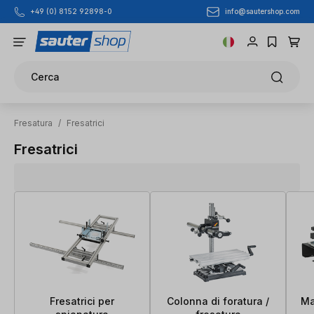
info@sautershop.com
+49 (0) 8152 92898-0
Passa al contenuto principale
Cerca
Fresatura
/
Fresatrici
Fresatrici
Fresatrici per
Colonna di foratura /
Ma