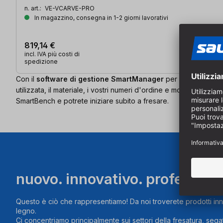
n. art.:
VE-VCARVE-PRO
In magazzino, consegna in 1-2 giorni lavorativi
819,14 €
incl. IVA più costi di
spedizione
Con il
software di gestione SmartManager
per il vostro CNC 
utilizzata, il materiale, i vostri numeri d'ordine e molto altro.
SmartBench e potrete iniziare subito a fresare.
nuovo. innovativo. profession
Questo è ciò che rappresentiamo! Da noi troverete prodotti inn
legno.
Ci concentriamo principalmente sui settori della fresatura, segat