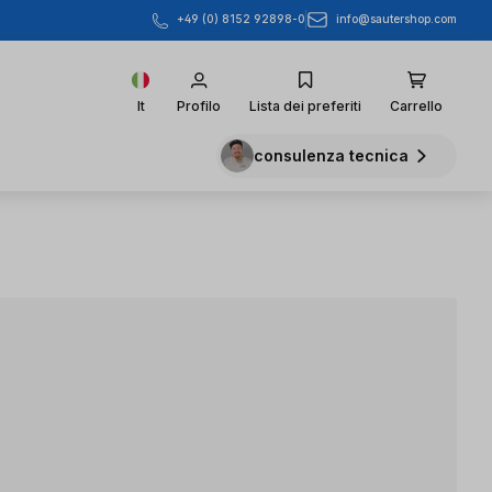
info@sautershop.com
+49 (0) 8152 92898-0
It
Profilo
Lista dei preferiti
Carrello
consulenza tecnica