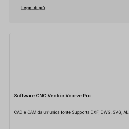
Leggi di più
1 articolo trovato
Software CNC Vectric Vcarve Pro
CAD e CAM da un'unica fonte Supporta DXF, DWG, SVG, AI..