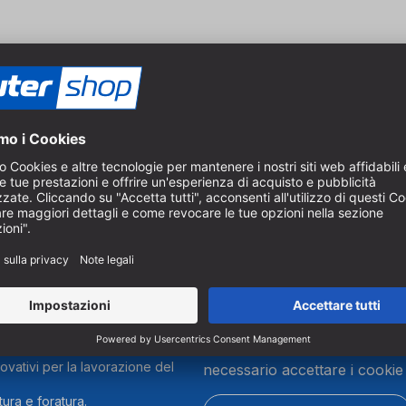
potete monitorare la produzione in tempo reale e arricchire i file di
 In questo modo i progetti sono sempre strutturati e, in un secondo mom
ale.
Per iscriverti alla nostra news
ovativi per la lavorazione del
necessario accettare i cookie
ura e foratura.