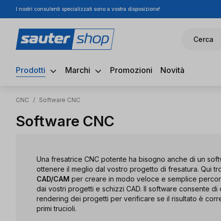
I nostri consulenti specializzati sono a vostra disposizione!
ssa al contenuto principale
Salta alla ricerca
Passa alla navigazione principale
Cerca
Prodotti
Marchi
Promozioni
Novità
CNC
/
Software CNC
Software CNC
Una fresatrice CNC potente ha bisogno anche di un sof
ottenere il meglio dal vostro progetto di fresatura. Qui 
CAD/CAM
per creare in modo veloce e semplice percorsi
dai vostri progetti e schizzi CAD. Il software consente di
rendering dei progetti per verificare se il risultato è corre
primi trucioli.