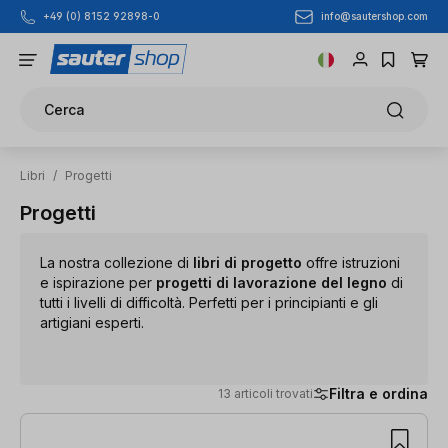
info@sautershop.com
+49 (0) 8152 92898-0
Passa al contenuto principale
Cerca
Libri
/
Progetti
Progetti
La nostra collezione di
libri di progetto
offre istruzioni
e ispirazione per
progetti di lavorazione del legno
di
tutti i livelli di difficoltà. Perfetti per i principianti e gli
artigiani esperti.
Filtra e ordina
13 articoli trovati
13 articoli trovati