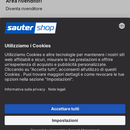
Area rivenditori
Diventa rivenditore
Note legali
CGV
Protezione dei Dati
Impostazioni dei Cookie
© 2026 sauter GmbH
IVA inclusa / spese di spedizione escluse
* Spedizione gratuita a partire da un ordine di 150 euro all'interno
della Germania per pacchi di dimensioni standard, esclusi articoli
ingombranti e merci
A seconda del Paese di consegna, l'IVA può variare al momento del
pagamento.