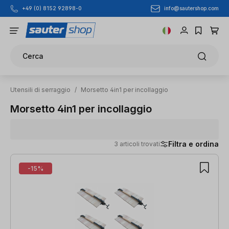
info@sautershop.com
+49 (0) 8152 92898-0
Passa al contenuto principale
Cerca
Utensili di serraggio
/
Morsetto 4in1 per incollaggio
Morsetto 4in1 per incollaggio
Filtra e ordina
3 articoli trovati
3 articoli trovati
-15%