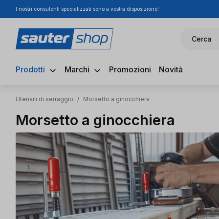
I nostri consulenti specializzati sono a vostra disposizione!
ssa al contenuto principale
Salta alla ricerca
Passa alla navigazione principale
Cerca
Prodotti
Marchi
Promozioni
Novità
Utensili di serraggio
/
Morsetto a ginocchiera
Morsetto a ginocchiera