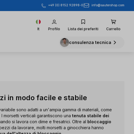
info@sautershop.com
+49 (0) 8152 92898-0
It
Profilo
Lista dei preferiti
Carrello
consulenza tecnica
zi in modo facile e stabile
 variabile sono adatti a un'ampia gamma di materiali, come
. I morsetti verticali garantiscono una
tenuta stabile dei
ando si lavora con dime e fresatrici. Oltre al
bloccaggio
ezzi da lavorare, molti morsetti a ginocchiera hanno
ua dell'altezza di bloccaggio.