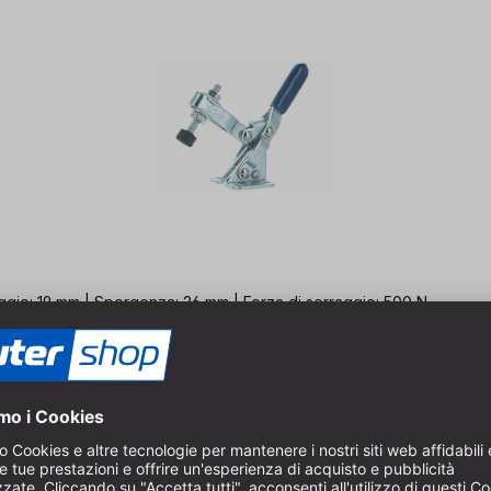
raggio: 19 mm | Sporgenza: 26 mm | Forza di serraggio: 500 N