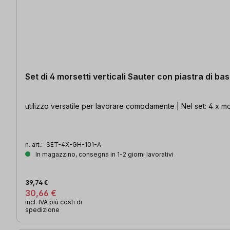
Set di 4 morsetti verticali Sauter con piastra di ba
utilizzo versatile per lavorare comodamente | Nel set: 4 x m
n. art.:
SET-4X-GH-101-A
In magazzino, consegna in 1-2 giorni lavorativi
39,74 €
30,66 €
incl. IVA più costi di
spedizione