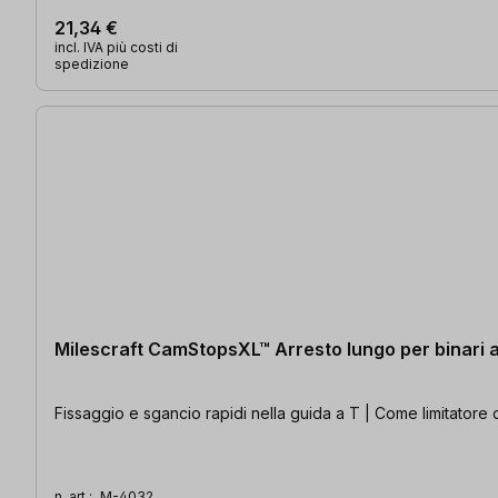
21,34 €
incl. IVA più costi di
spedizione
Milescraft CamStopsXL™ Arresto lungo per binari 
Fissaggio e sgancio rapidi nella guida a T | Come limitatore d
n. art.:
M-4032