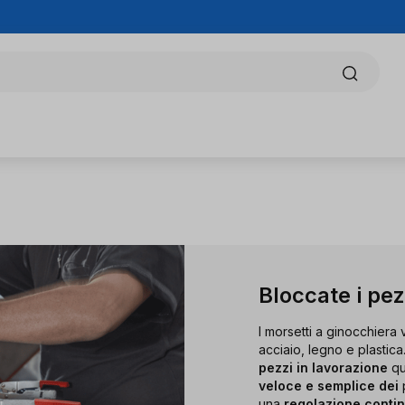
Bloccate i pez
I morsetti a ginocchiera
acciaio, legno e plastica
pezzi in lavorazione
qu
veloce e semplice dei
p
una
regolazione contin