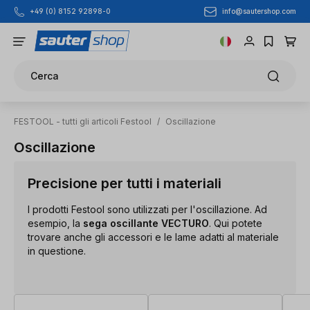
info@sautershop.com
+49 (0) 8152 92898-0
Passa al contenuto principale
Cerca
FESTOOL - tutti gli articoli Festool
/
Oscillazione
Oscillazione
Precisione per tutti i materiali
I prodotti Festool sono utilizzati per l'oscillazione. Ad
esempio, la
sega oscillante VECTURO
. Qui potete
trovare anche gli accessori e le lame adatti al materiale
in questione.