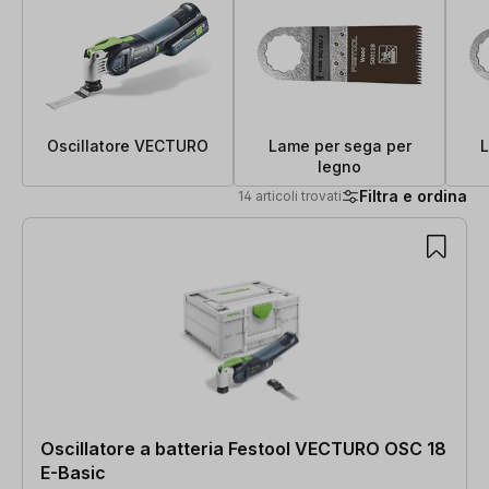
Oscillatore VECTURO
Lame per sega per
L
legno
Filtra e ordina
14 articoli trovati
14 articoli trovati
Oscillatore a batteria Festool VECTURO OSC 18
E-Basic