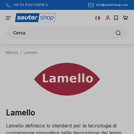
info@sautershop.com
+49 (0) 8152 92898-0
Passa al contenuto principale
Cerca
Marchi
/
Lamello
Lamello
Lamello definisce lo standard per la tecnologia di
connessione innovativa nella lavorazione del legno.