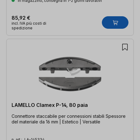
In magazzino, consegna in 1-2 giorni lavorativi
85,92 €
incl. IVA più costi di
spedizione
LAMELLO Clamex P-14, 80 paia
Connettore staccabile per connessioni stabili Spessore
del materiale da 16 mm | Estetico | Versatile
n. art.:
LA-145334