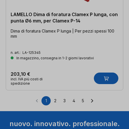
LAMELLO Dima di foratura Clamex P lunga, con
punta Ø6 mm, per Clamex P-14
Dima di foratura Clamex P lunga | Per pezzi spessi 100
mm
n. art.:
LA-125345
In magazzino, consegna in 1-2 giorni lavorativi
203,10 €
incl. IVA più costi di
spedizione
1
2
3
4
5
Pagina
Pagina
Pagina
Pagina
Pagina
nuovo. innovativo. professionale.