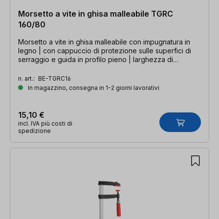
Morsetto a vite in ghisa malleabile TGRC
160/80
Morsetto a vite in ghisa malleabile con impugnatura in
legno | con cappuccio di protezione sulle superfici di
serraggio e guida in profilo pieno | larghezza di
serraggio 160 mm, profondità della gola 80 mm, guida
25 x 6 mm
n. art.:
BE-TGRC16
In magazzino, consegna in 1-2 giorni lavorativi
15,10 €
incl. IVA più costi di
spedizione