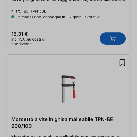
gola 80 mm, guida 25 x 6 mm
n. art.:
BE-TPN16BE
In magazzino, consegna in 1-2 giorni lavorativi
15,31 €
incl. IVA più costi di
spedizione
Morsetto a vite in ghisa malleabile TPN-BE
200/100
Morsetto a vite in ghisa malleabile con impugnatura in