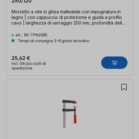
250/120
Morsetto a vite in ghisa malleabile con impugnatura in
legno | con cappuccio di protezione e guida a profilo
cavo | larghezza di serraggio 250 mm, profondità della
gola 120 mm, guida 29 x 9 mm
n. art.:
BE-TPN25BE
Tempi di consegna 3-8 giorni lavorativi
25,62 €
incl. IVA più costi di
spedizione