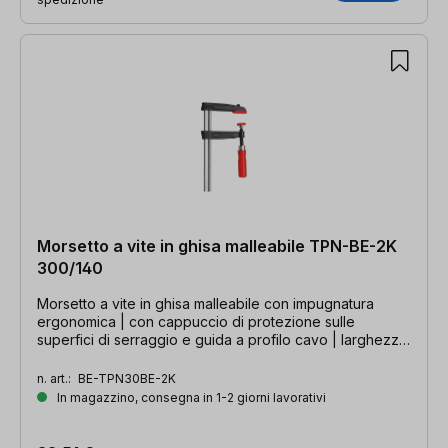
Morsetto a vite in ghisa malleabile TPN-BE-2K
300/140
Morsetto a vite in ghisa malleabile con impugnatura
ergonomica | con cappuccio di protezione sulle
superfici di serraggio e guida a profilo cavo | larghezza
di serraggio 300 mm, profondità della gola 140 mm,
guida 32 x 10 mm
n. art.:
BE-TPN30BE-2K
In magazzino, consegna in 1-2 giorni lavorativi