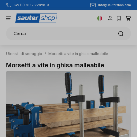
info@sautershop.com
+49 (0) 8152 92898-0
Passa al contenuto principale
Cerca
Utensili di serraggio
/
Morsetti a vite in ghisa malleabile
Morsetti a vite in ghisa malleabile