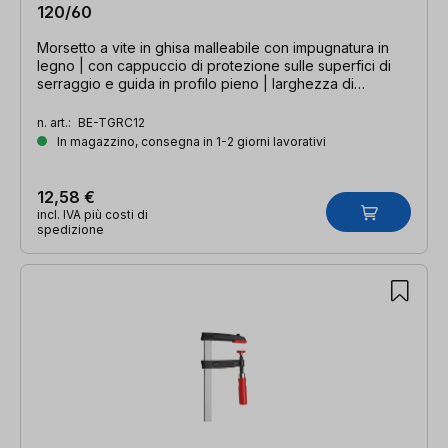
120/60
Morsetto a vite in ghisa malleabile con impugnatura in
legno | con cappuccio di protezione sulle superfici di
serraggio e guida in profilo pieno | larghezza di
serraggio 120 mm, profondità della gola 60 mm, guida
20 x 5 mm
n. art.:
BE-TGRC12
In magazzino, consegna in 1-2 giorni lavorativi
12,58 €
incl. IVA più costi di
spedizione