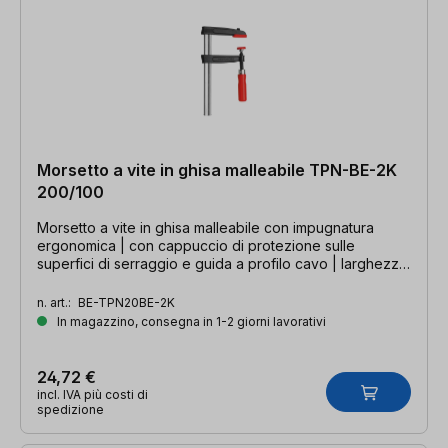
Morsetto a vite in ghisa malleabile TPN-BE-2K
200/100
Morsetto a vite in ghisa malleabile con impugnatura
ergonomica | con cappuccio di protezione sulle
superfici di serraggio e guida a profilo cavo | larghezza
di serraggio 200 mm, profondità della gola 100 mm,
guida 27 x 7 mm
n. art.:
BE-TPN20BE-2K
In magazzino, consegna in 1-2 giorni lavorativi
24,72 €
incl. IVA più costi di
spedizione