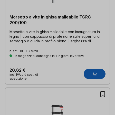
Morsetto a vite in ghisa malleabile TGRC
200/100
Morsetto a vite in ghisa malleabile con impugnatura in
legno | con cappuccio di protezione sulle superfici di
serraggio e guida in profilo pieno | larghezza di
serraggio 200 mm, profondità della gola 100 mm, guida
30 x 8 mm
n. art.:
BE-TGRC20
In magazzino, consegna in 1-2 giorni lavorativi
20,82 €
incl. IVA più costi di
spedizione