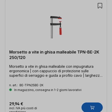
Morsetto a vite in ghisa malleabile TPN-BE-2K
250/120
Morsetto a vite in ghisa malleabile con impugnatura
ergonomica | con cappuccio di protezione sulle
superfici di serraggio e guida a profilo cavo | larghezza
di serraggio 250 mm, profondità della gola 120 mm,
guida 29 x 9 mm
n. art.:
BE-TPN25BE-2K
In magazzino, consegna in 1-2 giorni lavorativi
29,94 €
incl. IVA più costi di
spedizione