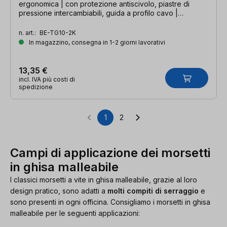
ergonomica | con protezione antiscivolo, piastre di
pressione intercambiabili, guida a profilo cavo |
larghezza di serraggio 100 mm, profondità della gola 50
mm, guida 15 x 5 mm
n. art.:
BE-TG10-2K
In magazzino, consegna in 1-2 giorni lavorativi
13,35 €
incl. IVA più costi di
spedizione
1
2
Pagina
Pagina
Campi di applicazione dei morsetti
in ghisa malleabile
I classici morsetti a vite in ghisa malleabile, grazie al loro
design pratico, sono adatti a
molti compiti di serraggio
e
sono presenti in ogni officina. Consigliamo i morsetti in ghisa
malleabile per le seguenti applicazioni: