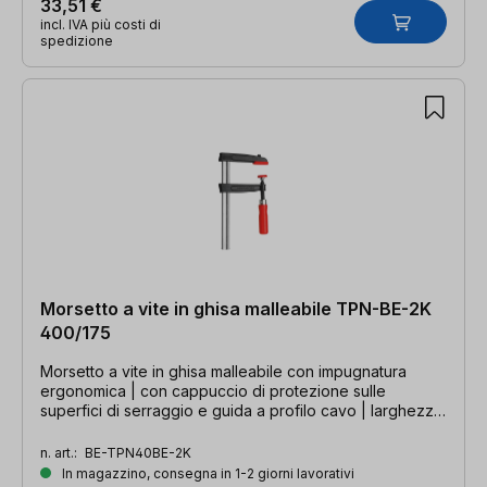
33,51 €
incl. IVA più costi di
spedizione
Morsetto a vite in ghisa malleabile TPN-BE-2K
400/175
Morsetto a vite in ghisa malleabile con impugnatura
ergonomica | con cappuccio di protezione sulle
superfici di serraggio e guida a profilo cavo | larghezza
di serraggio 400 mm, profondità della gola 175 mm,
guida 32 x 10 mm
n. art.:
BE-TPN40BE-2K
In magazzino, consegna in 1-2 giorni lavorativi