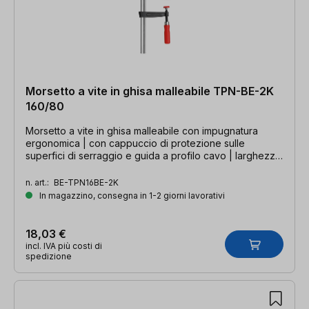
Morsetto a vite in ghisa malleabile TPN-BE-2K
160/80
Morsetto a vite in ghisa malleabile con impugnatura
ergonomica | con cappuccio di protezione sulle
superfici di serraggio e guida a profilo cavo | larghezza
di serraggio 160 mm, profondità della gola 80 mm, guida
25 x 6 mm
n. art.:
BE-TPN16BE-2K
In magazzino, consegna in 1-2 giorni lavorativi
18,03 €
incl. IVA più costi di
spedizione