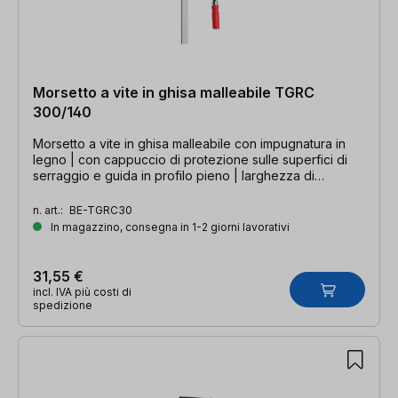
Morsetto a vite in ghisa malleabile TGRC
300/140
Morsetto a vite in ghisa malleabile con impugnatura in
legno | con cappuccio di protezione sulle superfici di
serraggio e guida in profilo pieno | larghezza di
serraggio 300 mm, profondità della gola 140 mm, guida
35 x 9 mm
n. art.:
BE-TGRC30
In magazzino, consegna in 1-2 giorni lavorativi
31,55 €
incl. IVA più costi di
spedizione