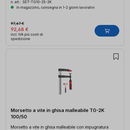
profilo cavo
n. art.:
SET-TG10-25-2K
In magazzino, consegna in 1-2 giorni lavorativi
97,67 €
92,68 €
incl. IVA più costi di
spedizione
Morsetto a vite in ghisa malleabile TG-2K
100/50
Morsetto a vite in ghisa malleabile con impugnatura