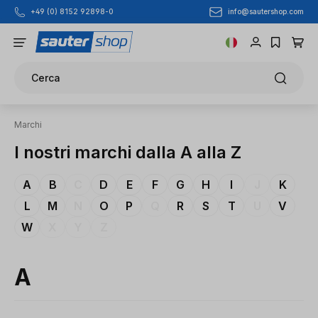
info@sautershop.com
+49 (0) 8152 92898-0
Passa al contenuto principale
Cerca
Marchi
I nostri marchi dalla A alla Z
A
B
C
D
E
F
G
H
I
J
K
L
M
N
O
P
Q
R
S
T
U
V
W
X
Y
Z
A