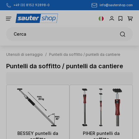
info@sautershop.com
+49 (0) 8152 92898-0
Passa al contenuto principale
Cerca
Utensili di serraggio
/
Puntelli da soffitto / puntelli da cantiere
Puntelli da soffitto / puntelli da cantiere
BESSEY puntelli da
PIHER puntelli da