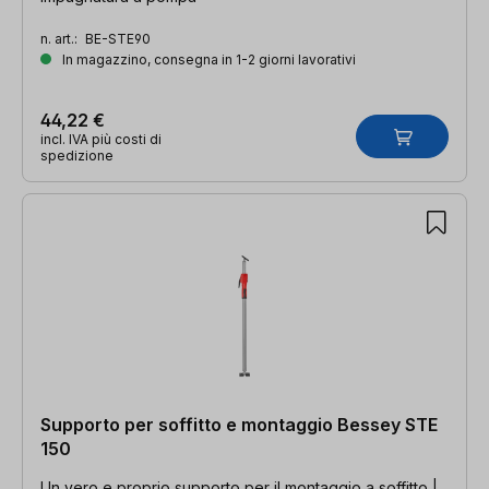
n. art.:
BE-STE90
In magazzino, consegna in 1-2 giorni lavorativi
44,22 €
incl. IVA più costi di
spedizione
Supporto per soffitto e montaggio Bessey STE
150
Un vero e proprio supporto per il montaggio a soffitto |