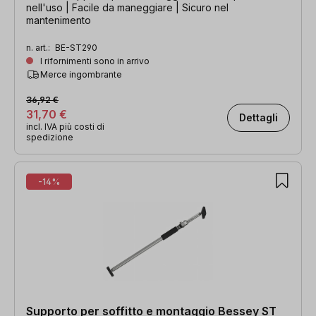
nell'uso | Facile da maneggiare | Sicuro nel
mantenimento
n. art.:
BE-ST290
I rifornimenti sono in arrivo
Merce ingombrante
36,92 €
31,70 €
Dettagli
incl. IVA più costi di
spedizione
-14%
Supporto per soffitto e montaggio Bessey ST