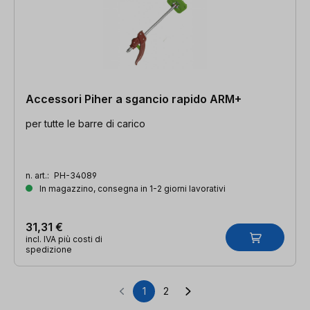
Accessori Piher a sgancio rapido ARM+
per tutte le barre di carico
n. art.:
PH-34089
In magazzino, consegna in 1-2 giorni lavorativi
31,31 €
incl. IVA più costi di
spedizione
1
2
Pagina
Pagina