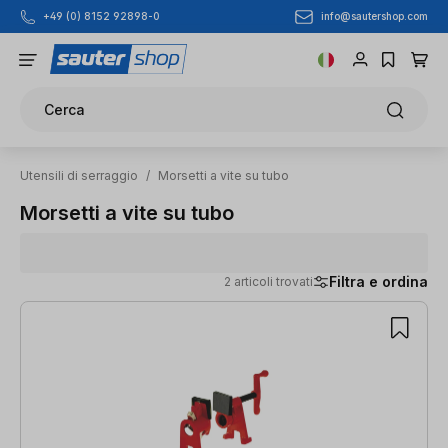
info@sautershop.com
+49 (0) 8152 92898-0
Passa al contenuto principale
Cerca
Utensili di serraggio
/
Morsetti a vite su tubo
Morsetti a vite su tubo
Filtra e ordina
2 articoli trovati
2 articoli trovati