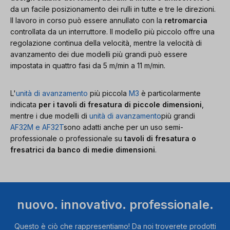
da un facile posizionamento dei rulli in tutte e tre le direzioni.
Il lavoro in corso può essere annullato con la
retromarcia
controllata da un interruttore. Il modello più piccolo offre una
regolazione continua della velocità, mentre la velocità di
avanzamento dei due modelli più grandi può essere
impostata in quattro fasi da 5 m/min a 11 m/min.
L'
unità di avanzamento
più piccola
M3
è particolarmente
indicata
per i tavoli di fresatura di piccole dimensioni
,
mentre i due modelli di
unità di avanzamento
più grandi
AF32M e
AF32T
sono adatti anche per un uso semi-
professionale o professionale su
tavoli di fresatura o
fresatrici da banco di medie dimensioni
.
nuovo. innovativo. professionale.
Questo è ciò che rappresentiamo! Da noi troverete prodotti