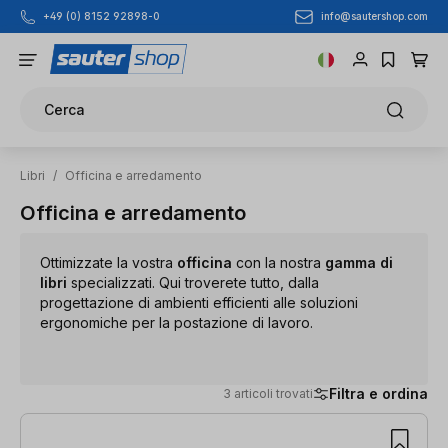
info@sautershop.com
+49 (0) 8152 92898-0
Passa al contenuto principale
Cerca
Libri
/
Officina e arredamento
Officina e arredamento
Ottimizzate la vostra
officina
con la nostra
gamma di
libri
specializzati. Qui troverete tutto, dalla
progettazione di ambienti efficienti alle soluzioni
ergonomiche per la postazione di lavoro.
Filtra e ordina
3 articoli trovati
3 articoli trovati