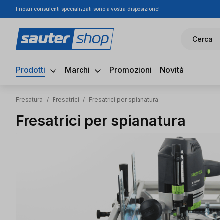
I nostri consulenti specializzati sono a vostra disposizione!
ssa al contenuto principale
Salta alla ricerca
Passa alla navigazione principale
Cerca
Prodotti
Marchi
Promozioni
Novità
Fresatura
/
Fresatrici
/
Fresatrici per spianatura
Fresatrici per spianatura