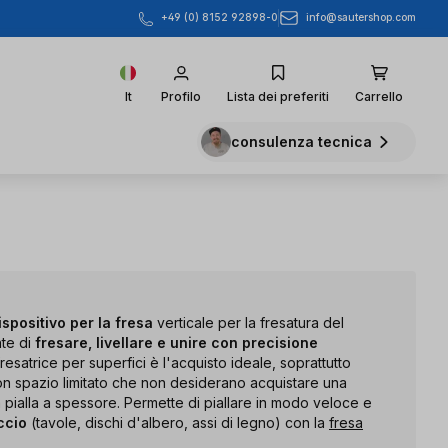
info@sautershop.com
+49 (0) 8152 92898-0
It
Profilo
Lista dei preferiti
Carrello
consulenza tecnica
ispositivo per la fresa
verticale per la fresatura del
te di
fresare, livellare e unire con precisione
fresatrice per superfici è l'acquisto ideale, soprattutto
 con spazio limitato che non desiderano acquistare una
a pialla a spessore. Permette di piallare in modo veloce e
ccio
(tavole, dischi d'albero, assi di legno) con la
fresa