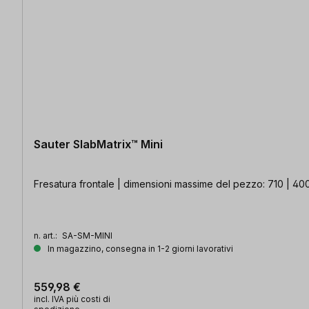
34 articoli trovati
Sauter SlabMatrix™ Mini
Fresatura frontale | dimensioni massime del pezzo: 710 | 40
n. art.:
SA-SM-MINI
In magazzino, consegna in 1-2 giorni lavorativi
559,98 €
incl. IVA più costi di