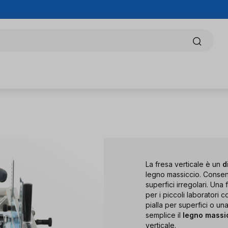
La fresa verticale è un
d
legno massiccio. Consen
superfici irregolari. Una 
per i piccoli laboratori
pialla per superfici o un
semplice il
legno massi
verticale
.