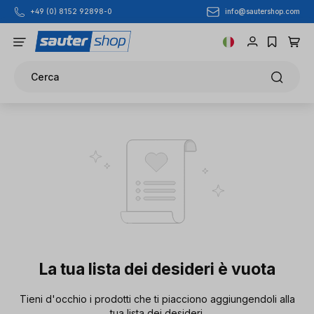
info@sautershop.com
+49 (0) 8152 92898-0
Passa al contenuto principale
Cerca
0 articoli trovati
La tua lista dei desideri è vuota
Tieni d'occhio i prodotti che ti piacciono aggiungendoli alla
tua lista dei desideri.