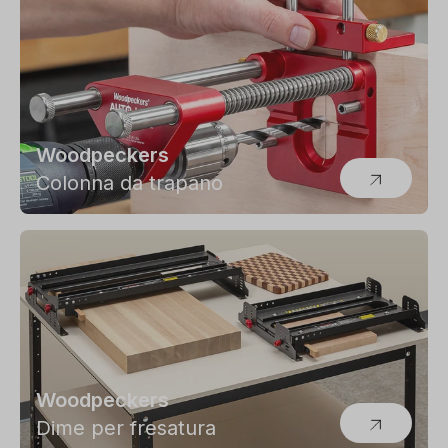
Woodpeckers
Colonna da trapano
Woodpeckers
Dime per fresatura