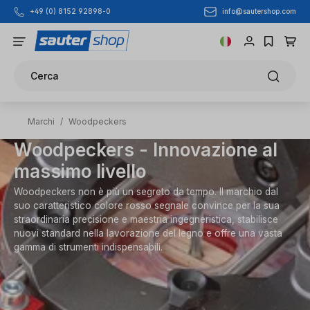
info@sautershop.com
+49 (0) 8152 92898-0
Passa al contenuto principale
Cerca
Marchi
/
Woodpeckers
Woodpeckers - Innovazione al
massimo livello
Woodpeckers non è più un segreto da tempo. Il marchio dal
suo caratteristico colore rosso segnale convince per la sua
straordinaria precisione e maestria ingegneristica, stabilisce
nuovi standard nella lavorazione del legno e offre una vasta
gamma di strumenti indispensabili.