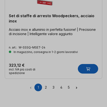
Set di staffe di arresto Woodpeckers, acciaio
inox
Acciaio inox e alluminio in perfetta fusione! | Precisione
di incisione | Intelligente valore aggiunto
n. art.:
W-SSSQ-MSET-24
In magazzino, consegna in 1-2 giorni lavorativi
323,12 €
incl. IVA più costi di
spedizione
1
2
3
4
5
Pagina
Pagina
Pagina
Pagina
Pagina