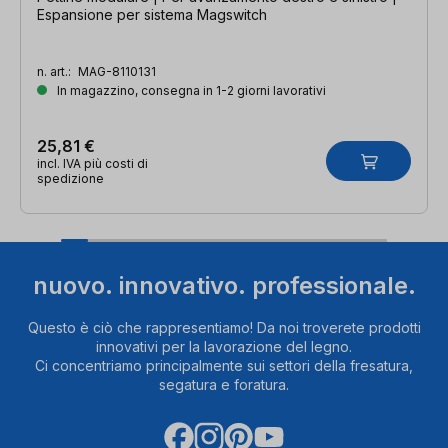
Espansione per sistema Magswitch
n. art.:
MAG-8110131
In magazzino, consegna in 1-2 giorni lavorativi
25,81 €
incl. IVA più costi di
spedizione
nuovo. innovativo. professionale.
Questo è ciò che rappresentiamo! Da noi troverete prodotti
innovativi per la lavorazione del legno.
Ci concentriamo principalmente sui settori della fresatura,
segatura e foratura.