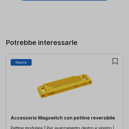
Salta la galleria dei prodotti
Potrebbe interessarle
Nuovo
Accessorio Magswitch con pettine reversibile
Pettine modulare | Per avanzamento destro e sinistro |