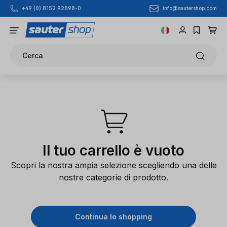
info@sautershop.com
+49 (0) 8152 92898-0
Passa al contenuto principale
Cerca
Il tuo carrello è vuoto
Scopri la nostra ampia selezione scegliendo una delle
nostre categorie di prodotto.
Continua lo shopping