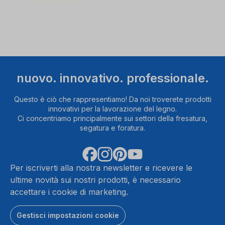
controllare
i
dettagli
e
ad
accettare
il
nuovo. innovativo. professionale.
servizio
per
Questo è ciò che rappresentiamo! Da noi troverete prodotti
guardare
innovativi per la lavorazione del legno.
questo
Ci concentriamo principalmente sui settori della fresatura,
video.
segatura e foratura.
Ulteriori
Ult
informazioni
infor
Per iscriverti alla nostra newsletter e ricevere le
ultime novità sui nostri prodotti, è necessario
Accetta
Ac
accettare i cookie di marketing.
powered
Gestisci impostazioni cookie
by