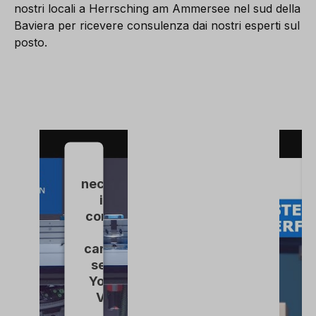
nostri locali a Herrsching am Ammersee nel sud della
Baviera per ricevere consulenza dai nostri esperti sul
posto.
È
necessario
il suo
consenso
per
caricare il
servizio
YouTube
Video.