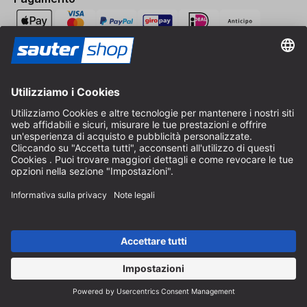
Spedizione
Contatto
Consulenza specializzata
+49 (0) 8152 92898-80
info@sautershop.com
Linea di assistenza
+49 (0) 8152 92898-81
info@sautershop.com