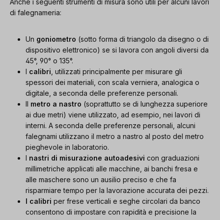
Anche i seguenti strumenti di misura sono utili per alcuni lavori
di falegnameria:
Un
goniometro
(sotto forma di triangolo da disegno o di
dispositivo elettronico) se si lavora con angoli diversi da
45°, 90° o 135°.
I
calibri
, utilizzati principalmente per misurare gli
spessori dei materiali, con scala verniera, analogica o
digitale, a seconda delle preferenze personali.
Il
metro a nastro
(soprattutto se di lunghezza superiore
ai due metri) viene utilizzato, ad esempio, nei lavori di
interni. A seconda delle preferenze personali, alcuni
falegnami utilizzano il metro a nastro al posto del metro
pieghevole in laboratorio.
I
nastri di misurazione autoadesivi
con graduazioni
millimetriche applicati alle macchine, ai banchi fresa e
alle maschere sono un ausilio preciso e che fa
risparmiare tempo per la lavorazione accurata dei pezzi.
I calibri
per frese verticali e seghe circolari da banco
consentono di impostare con rapidità e precisione la