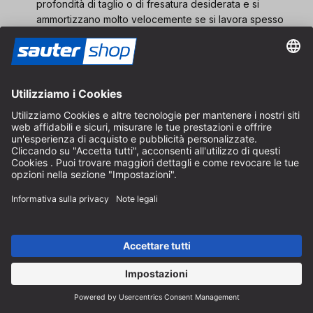
profondità di taglio o di fresatura desiderata e si
ammortizzano molto velocemente se si lavora spesso
con queste macchine.
Tracciatura e marcatura
Soprattutto quando si lavora con utensili manuali, la
misurazione è solitamente seguita dalla tracciatura. Quando si
lavora con le macchine, la tracciatura può spesso essere
omessa grazie alle battute e ai sistemi della macchina, poiché
la dimensione di taglio corretta è già stata impostata per
garantire che il pezzo venga lavorato come richiesto.
Tuttavia, quando si lavorano più pezzi, di solito è sempre
consigliabile
marcare
i
tagli
per evitare errori.
Per la tracciatura si utilizza uno strumento adatto per indicare
il punto fino al quale il legno deve essere rimosso. Di solito si
usa una matita adatta (la maggior parte dei falegnami
preferisce le matite, come la marca Pica) o un coltello per
marcare. Per le fessure semplici, il coltello o la matita