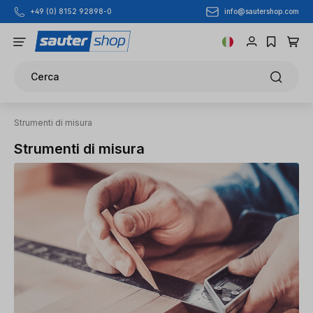
info@sautershop.com
+49 (0) 8152 92898-0
Passa al contenuto principale
Cerca
Strumenti di misura
Strumenti di misura