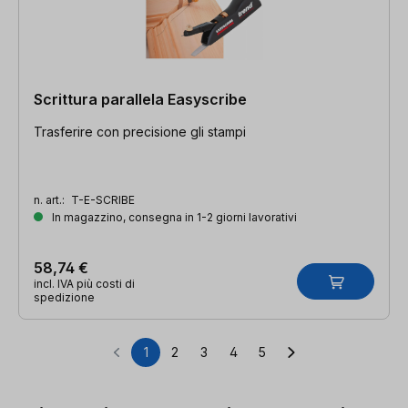
Scrittura parallela Easyscribe
Trasferire con precisione gli stampi
n. art.:
T-E-SCRIBE
In magazzino, consegna in 1-2 giorni lavorativi
58,74 €
incl. IVA più costi di
spedizione
1
2
3
4
5
Pagina
Pagina
Pagina
Pagina
Pagina