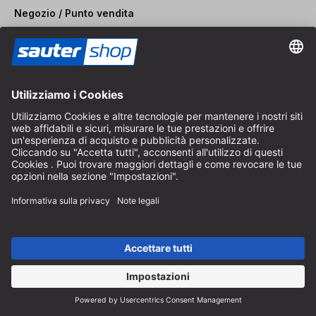
Negozio / Punto vendita
Arzbergerstraße 4
82211 Herrsching
Germania
Come arrivare
Orari di apertura in loco
Dal lunedì al venerdì
8:30 - 12:30 & 14:00 - 16:30
Aiuto
Indicazioni sullo scarto di batterie
Istruzioni per l'imballaggio
Spese di consegna e spedizione
Pagamento e tasse