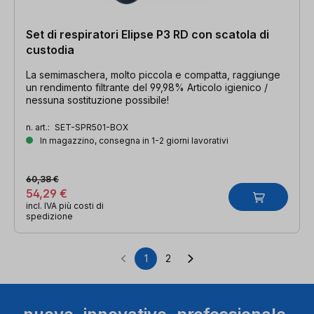
Set di respiratori Elipse P3 RD con scatola di
custodia
La semimaschera, molto piccola e compatta, raggiunge
un rendimento filtrante del 99,98% Articolo igienico /
nessuna sostituzione possibile!
n. art.:
SET-SPR501-BOX
In magazzino, consegna in 1-2 giorni lavorativi
60,38 €
54,29 €
incl. IVA più costi di
spedizione
1
2
Pagina
Pagina