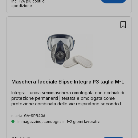
incl. IVA più costi di
spedizione
Maschera facciale Elipse Integra P3 taglia M-L
Integra - unica semimaschera omologata con occhiali di
protezione permanenti | testata e omologata come
protezione combinata delle vie respiratorie secondo la
norma EN 140 | articoli per l'igiene / nessuna
sostituzione!
n. art.:
GV-SPR406
In magazzino, consegna in 1-2 giorni lavorativi