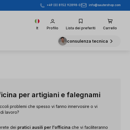
info@sautershop.com
+49 (0) 8152 92898-0
It
Profilo
Lista dei preferiti
Carrello
consulenza tecnica
ficina per artigiani e falegnami
coli problemi che spesso vi fanno innervosire o vi
di lavoro?
erete dei
pratici ausili per l'officina
che vi faciliteranno