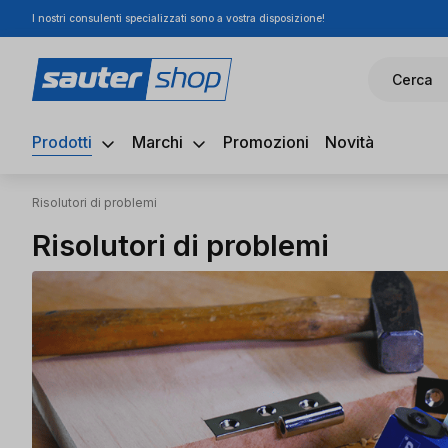
I nostri consulenti specializzati sono a vostra disposizione!
ssa al contenuto principale
Salta alla ricerca
Passa alla navigazione principale
Cerca
Prodotti
Marchi
Promozioni
Novità
Risolutori di problemi
Risolutori di problemi