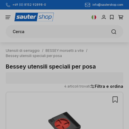
info@sautershop.com
+49 (0) 8152 92898-0
Passa al contenuto principale
Cerca
Utensili di serraggio
/
BESSEY morsetti a vite
/
Bessey utensili speciali per posa
Bessey utensili speciali per posa
Filtra e ordina
4 articoli trovati
4 articoli trovati