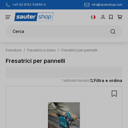
info@sautershop.com
+49 (0) 8152 92898-0
Passa al contenuto principale
Cerca
Fresatura
/
Fresatrici a mano
/
Fresatrici per pannelli
Fresatrici per pannelli
Filtra e ordina
1 articolo trovato
1 articolo trovato