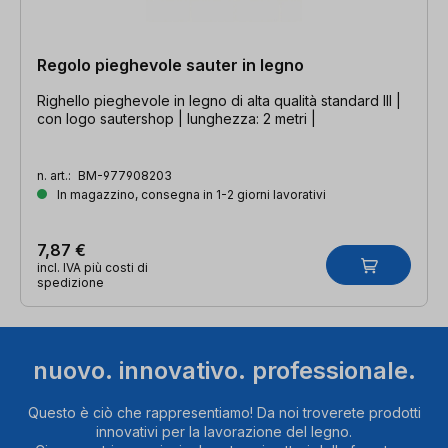
Regolo pieghevole sauter in legno
Righello pieghevole in legno di alta qualità standard III |
con logo sautershop | lunghezza: 2 metri |
n. art.:
BM-977908203
In magazzino, consegna in 1-2 giorni lavorativi
7,87 €
incl. IVA più costi di
spedizione
nuovo. innovativo. professionale.
Questo è ciò che rappresentiamo! Da noi troverete prodotti
innovativi per la lavorazione del legno.