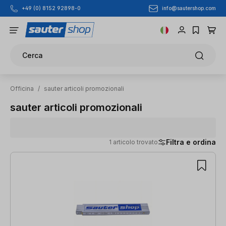
info@sautershop.com
+49 (0) 8152 92898-0
Passa al contenuto principale
Cerca
Officina
/
sauter articoli promozionali
sauter articoli promozionali
Filtra e ordina
1 articolo trovato
1 articolo trovato