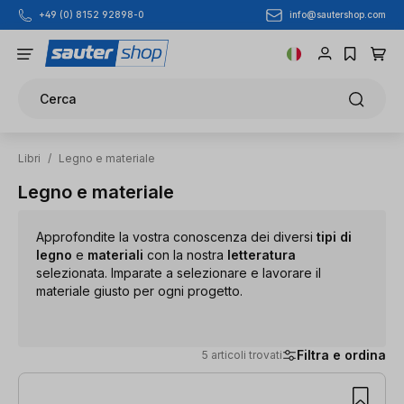
info@sautershop.com
+49 (0) 8152 92898-0
Passa al contenuto principale
Cerca
Libri
/
Legno e materiale
Legno e materiale
Approfondite la vostra conoscenza dei diversi
tipi di
legno
e
materiali
con la nostra
letteratura
selezionata. Imparate a selezionare e lavorare il
materiale giusto per ogni progetto.
Filtra e ordina
5 articoli trovati
5 articoli trovati