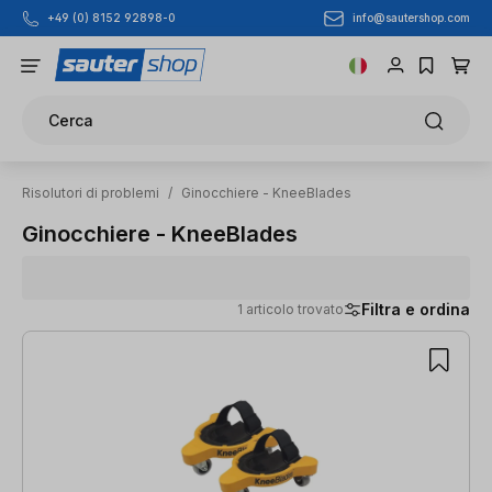
info@sautershop.com
+49 (0) 8152 92898-0
Passa al contenuto principale
Cerca
Risolutori di problemi
/
Ginocchiere - KneeBlades
Ginocchiere - KneeBlades
Filtra e ordina
1 articolo trovato
1 articolo trovato