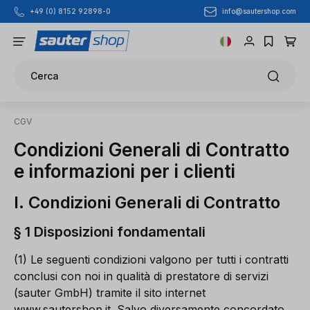
info@sautershop.com
+49 (0) 8152 92898-0
Passa al contenuto principale
Cerca
CGV
Condizioni Generali di Contratto
e informazioni per i clienti
I. Condizioni Generali di Contratto
§ 1 Disposizioni fondamentali
(1) Le seguenti condizioni valgono per tutti i contratti
conclusi con noi in qualità di prestatore di servizi
(sauter GmbH) tramite il sito internet
www.sautershop.it. Salvo diversamente concordato,