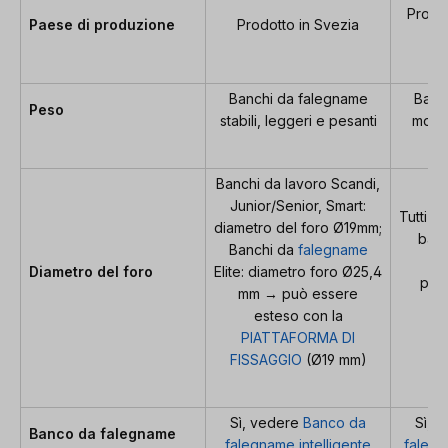
Prodo
Paese di produzione
Prodotto in Svezia
Banchi da falegname
Banc
Peso
stabili, leggeri e pesanti
molto
Banchi da lavoro Scandi,
Junior/Senior, Smart:
Tutti i 
diametro del foro Ø19mm;
ban
Banchi da
falegname
acc
Diametro del foro
Elite: diametro foro Ø25,4
prod
mm → può essere
es
esteso con la
PIATTAFORMA DI
FISSAGGIO
(Ø19 mm)
Sì, vedere
Banco da
Sì, 
Banco da falegname
falegname intelligente
falegn