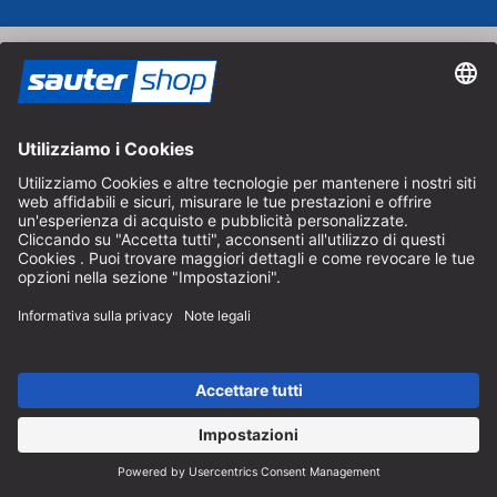
Buoni regalo
Regalate una gioia ai vostri cari con il buono regalo
sautershop.
Ordina buono regalo
Catalogo
Ordinate gratuitamente il catalogo sautershop e scoprite la
nostra gamma completa.
Ordina catalogo
Pagamento