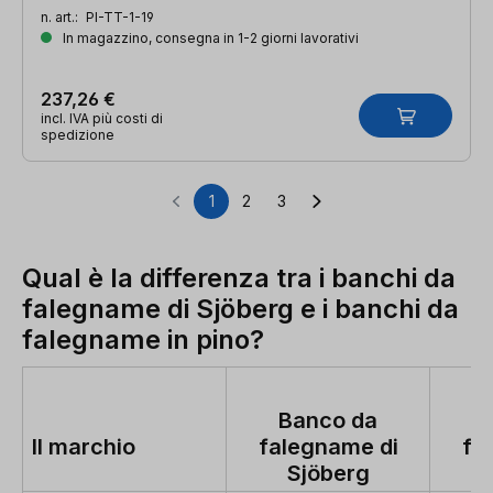
n. art.:
PI-TT-1-19
In magazzino, consegna in 1-2 giorni lavorativi
237,26 €
incl. IVA più costi di
spedizione
1
2
3
Pagina
Pagina
Pagina
Qual è la differenza tra i banchi da
falegname di Sjöberg e i banchi da
falegname in pino?
Banco da
Il marchio
falegname di
fa
Sjöberg