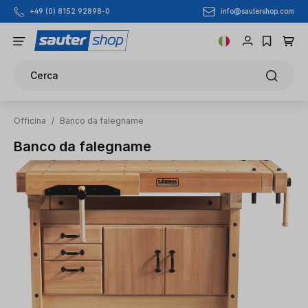
info@sautershop.com
+49 (0) 8152 92898-0
Passa al contenuto principale
Cerca
Officina
/
Banco da falegname
Banco da falegname