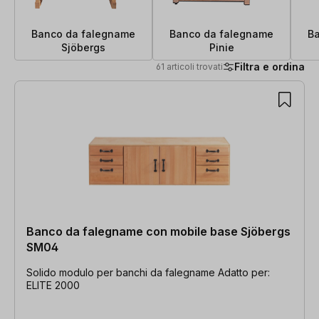
Banco da falegname
Banco da falegname
B
Sjöbergs
Pinie
Filtra e ordina
61 articoli trovati
61 articoli trovati
Banco da falegname con mobile base Sjöbergs
SM04
Solido modulo per banchi da falegname Adatto per:
ELITE 2000