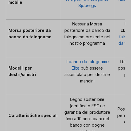
mobile
Sjöbergs
Nessuna Morsa
Mor
Morsa posteriore da
posteriore da banco da
class
banco da falegname
falegname presente nel
faleg
nostro programma
da fal
Il banco da falegname
I ban
Modelli per
Elite
può essere
posson
destri/sinistri
assemblato per destri e
per
mancini
Legno sostenibile
(certificato FSC) e
Possibi
garanzia del produttore
Caratteristiche speciali
persona
fino a 10 anni; piani del
des
banco con doghe