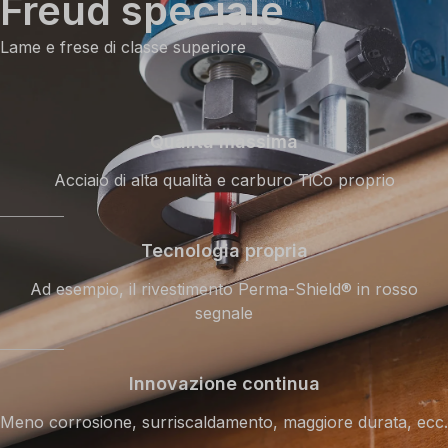
Freud speciale
Lame e frese di classe superiore
Qualità massima
Acciaio di alta qualità e carburo TiCo proprio
Tecnologia propria
Ad esempio, il rivestimento Perma-Shield® in rosso
segnale
Innovazione continua
Meno corrosione, surriscaldamento, maggiore durata, ecc.