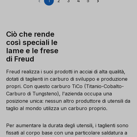
1
2
3
4
5
Pagina
Pagina
Pagina
Pagina
Pagina
Ciò che rende
così speciali le
lame e le frese
di Freud
Freud realizza i suoi prodotti in acciai di alta qualità,
dotati di taglienti in carburo di sviluppo e produzione
propri. Con questo carburo TiCo (Titanio-Cobalto-
Carburo di Tungsteno), l'azienda occupa una
posizione unica: nessun altro produttore di utensili da
taglio al mondo utilizza un carburo proprio.
Per aumentare la durata degli utensili, i taglienti sono
fissati al corpo base con una particolare saldatura a