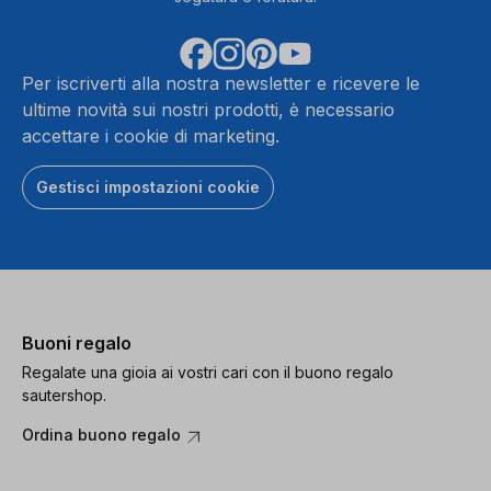
Ulteriori
Ult
informazioni
infor
Per iscriverti alla nostra newsletter e ricevere le
ultime novità sui nostri prodotti, è necessario
Accetta
Ac
accettare i cookie di marketing.
powered
Gestisci impostazioni cookie
by
Usercentrics
Consent
Management
Platform
Buoni regalo
Regalate una gioia ai vostri cari con il buono regalo
sautershop.
Ordina buono regalo