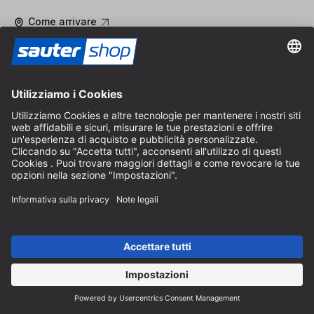
Come arrivare
Orari di apertura in loco
Dal lunedì al venerdì
8:30 - 12:30 & 14:00 - 16:30
Aiuto
Indicazioni sullo scarto di batterie
Istruzioni per l'imballaggio
Spese di consegna e spedizione
Pagamento e tasse
Modulo di contatto
Diritto di recesso
Servizio FAQ
Chi siamo
Carriera