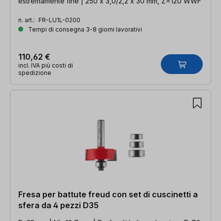
estremamente fine | 250 x 3,0/2,2 x 30 mm, Z=120 WWF
n. art.:
FR-LU1L-0200
Tempi di consegna 3-8 giorni lavorativi
110,62 €
incl. IVA più costi di
spedizione
Fresa per battute freud con set di cuscinetti a
sfera da 4 pezzi D35