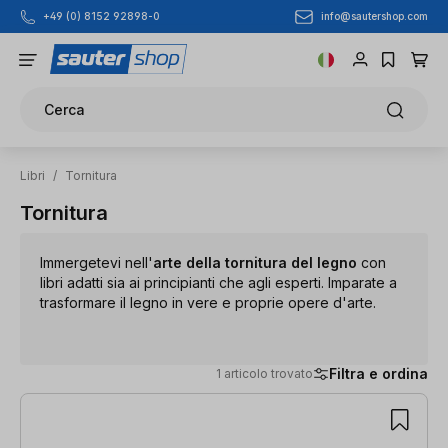
info@sautershop.com
+49 (0) 8152 92898-0
Passa al contenuto principale
Cerca
Libri
/
Tornitura
Tornitura
Immergetevi nell'
arte della tornitura del legno
con
libri adatti sia ai principianti che agli esperti. Imparate a
trasformare il legno in vere e proprie opere d'arte.
Filtra e ordina
1 articolo trovato
1 articolo trovato