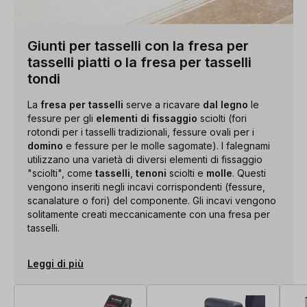
Giunti per tasselli con la fresa per
tasselli piatti o la fresa per tasselli
tondi
La
fresa per tasselli
serve a ricavare
dal legno
le
fessure per gli
elementi di fissaggio
sciolti (fori
rotondi per i tasselli tradizionali, fessure ovali per i
domino
e fessure per le molle sagomate). I falegnami
utilizzano una varietà di diversi elementi di fissaggio
"sciolti", come
tasselli
,
tenoni
sciolti e
molle
. Questi
vengono inseriti negli incavi corrispondenti (fessure,
scanalature o fori) del componente. Gli incavi vengono
solitamente creati meccanicamente con una fresa per
tasselli.
Leggi di più