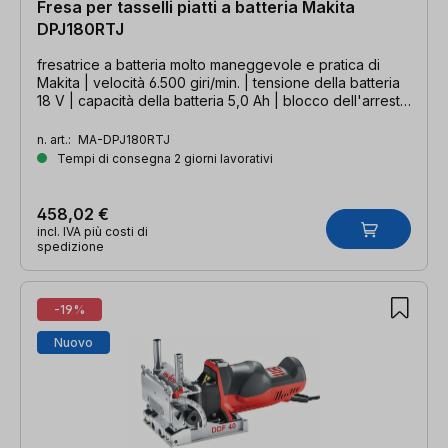
Fresa per tasselli piatti a batteria Makita
DPJ180RTJ
fresatrice a batteria molto maneggevole e pratica di
Makita | velocità 6.500 giri/min. | tensione della batteria
18 V | capacità della batteria 5,0 Ah | blocco dell'arresto
angolare con una sola leva di serraggio
n. art.:
MA-DPJ180RTJ
Tempi di consegna 2 giorni lavorativi
458,02 €
incl. IVA più costi di
spedizione
-19%
Nuovo