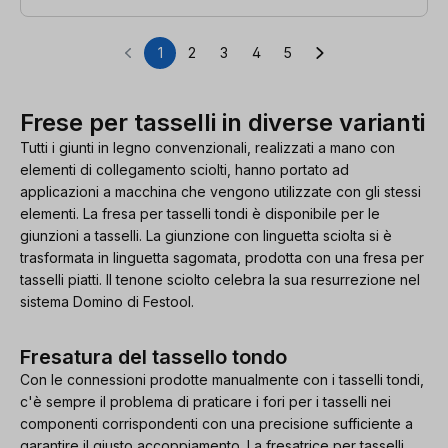
1
2
3
4
5
Pagina
Pagina
Pagina
Pagina
Pagina
Frese per tasselli in diverse varianti
Tutti i giunti in legno convenzionali, realizzati a mano con
elementi di collegamento sciolti, hanno portato ad
applicazioni a macchina che vengono utilizzate con gli stessi
elementi. La fresa per tasselli tondi è disponibile per le
giunzioni a tasselli. La giunzione con linguetta sciolta si è
trasformata in linguetta sagomata, prodotta con una fresa per
tasselli piatti. Il tenone sciolto celebra la sua resurrezione nel
sistema Domino di Festool.
Fresatura del tassello tondo
Con le connessioni prodotte manualmente con i tasselli tondi,
c'è sempre il problema di praticare i fori per i tasselli nei
componenti corrispondenti con una precisione sufficiente a
garantire il giusto accoppiamento. La fresatrice per tasselli