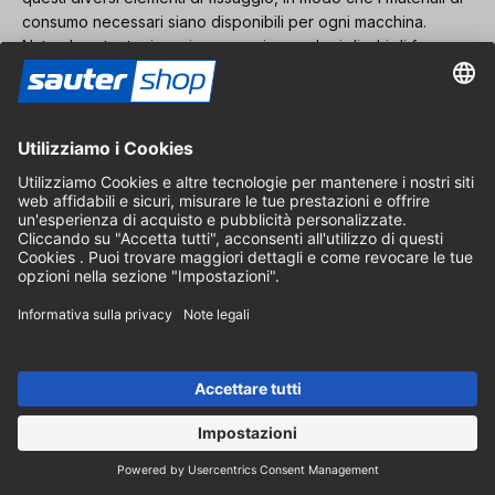
consumo necessari siano disponibili per ogni macchina.
Naturalmente, teniamo in magazzino anche i dischi di fresa e
le punte per le macchine. Esistono anche due utili estensioni
del sistema domino Woodpeckers: il sistema
Mortise Match
e
il
sistema di fissaggio della base
.
nuovo. innovativo. professionale.
Questo è ciò che rappresentiamo! Da noi troverete prodotti
innovativi per la lavorazione del legno.
Ci concentriamo principalmente sui settori della fresatura,
segatura e foratura.
Per iscriverti alla nostra newsletter e ricevere le
ultime novità sui nostri prodotti, è necessario
accettare i cookie di marketing.