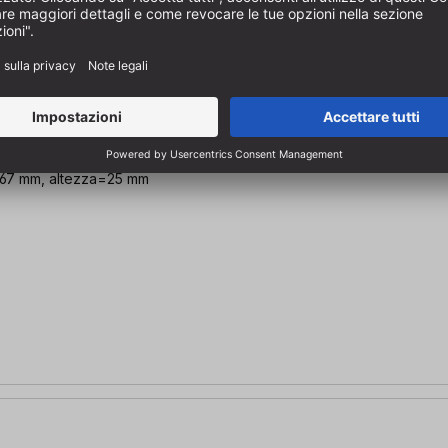
a=67 mm, altezza=25 mm