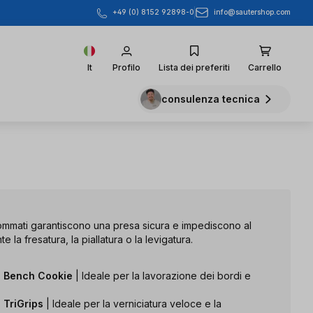
info@sautershop.com
+49 (0) 8152 92898-0
It
Profilo
Lista dei preferiti
Carrello
consulenza tecnica
 gommati garantiscono una presa sicura e impediscono al
 la fresatura, la piallatura o la levigatura.
lo Bench Cookie
| Ideale per la lavorazione dei bordi e
o TriGrips
| Ideale per la verniciatura veloce e la