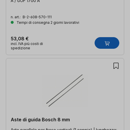
A / GOF 1700 A
n. art.:
B-2-608-570-111
Tempi di consegna 2 giorni lavorativi
53,08 €
incl. IVA più costi di
spedizione
Aste di guida Bosch 8 mm
Aste parallele per frese verticali (1 coppia) | lunghezza: