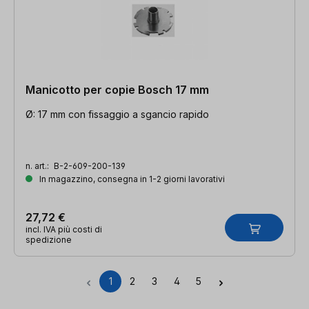
Manicotto per copie Bosch 17 mm
Ø: 17 mm con fissaggio a sgancio rapido
n. art.:
B-2-609-200-139
In magazzino, consegna in 1-2 giorni lavorativi
27,72 €
incl. IVA più costi di
spedizione
1
2
3
4
5
Pagina
Pagina
Pagina
Pagina
Pagina