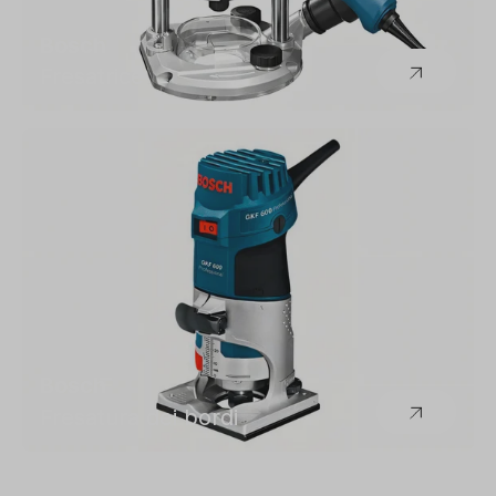
Bosch
Fresatrice
Bosch
Fresatura dei bordi