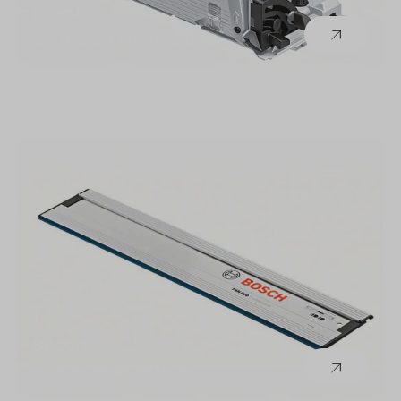
Bosch
Seghe da immersione
Bosch
Guide delle lettura