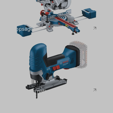
Bosch
Kappsägen
Bosch
Seghe alternative