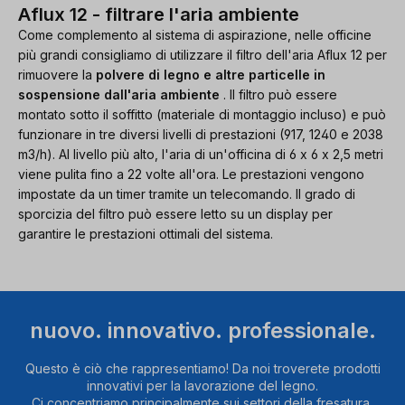
Aflux 12 - filtrare l'aria ambiente
Come complemento al sistema di aspirazione, nelle officine
più grandi consigliamo di utilizzare il filtro dell'aria Aflux 12 per
rimuovere la
polvere di legno e altre particelle in
sospensione dall'aria ambiente
. Il filtro può essere
montato sotto il soffitto (materiale di montaggio incluso) e può
funzionare in tre diversi livelli di prestazioni (917, 1240 e 2038
m3/h). Al livello più alto, l'aria di un'officina di 6 x 6 x 2,5 metri
viene pulita fino a 22 volte all'ora. Le prestazioni vengono
impostate da un timer tramite un telecomando. Il grado di
sporcizia del filtro può essere letto su un display per
garantire le prestazioni ottimali del sistema.
nuovo. innovativo. professionale.
Questo è ciò che rappresentiamo! Da noi troverete prodotti
innovativi per la lavorazione del legno.
Ci concentriamo principalmente sui settori della fresatura,