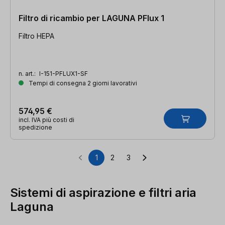
Filtro di ricambio per LAGUNA PFlux 1
Filtro HEPA
n. art.:
I-151-PFLUX1-SF
Tempi di consegna 2 giorni lavorativi
574,95 €
incl. IVA più costi di
spedizione
1
2
3
Pagina
Pagina
Pagina
Sistemi di aspirazione e filtri aria
Laguna