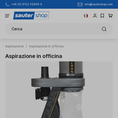
info@sautershop.com
+49 (0) 8152 92898-0
Passa al contenuto principale
Cerca
Aspirazione
/
Aspirazione in officina
Aspirazione in officina