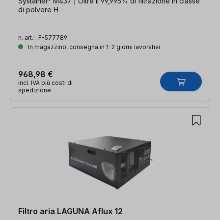
Systainer³ M437 | Oltre il 99,995% di filtrazione in classe
di polvere H
n. art.:
F-577789
In magazzino, consegna in 1-2 giorni lavorativi
968,98 €
incl. IVA più costi di
spedizione
Filtro aria LAGUNA Aflux 12