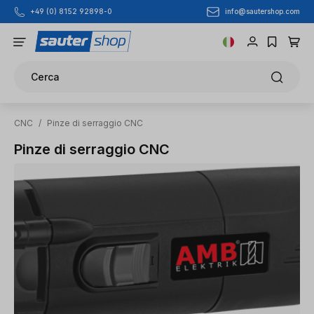
info@sautershop.com
+49 (0) 8152 92898-0
Passa al contenuto principale
Cerca
CNC
/
Pinze di serraggio CNC
Pinze di serraggio CNC