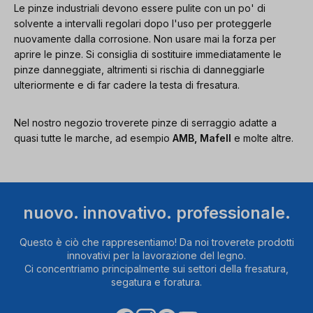
Le pinze industriali devono essere pulite con un po' di
solvente a intervalli regolari dopo l'uso per proteggerle
nuovamente dalla corrosione. Non usare mai la forza per
aprire le pinze. Si consiglia di sostituire immediatamente le
pinze danneggiate, altrimenti si rischia di danneggiarle
ulteriormente e di far cadere la testa di fresatura.
Nel nostro negozio troverete pinze di serraggio adatte a
quasi tutte le marche, ad esempio
AMB, Mafell
e molte altre.
nuovo. innovativo. professionale.
Questo è ciò che rappresentiamo! Da noi troverete prodotti
innovativi per la lavorazione del legno.
Ci concentriamo principalmente sui settori della fresatura,
segatura e foratura.