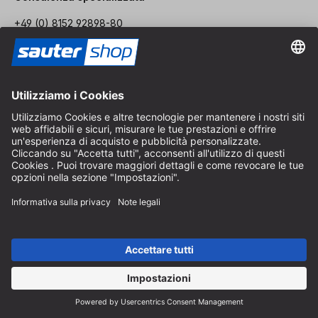
+49 (0) 8152 92898-80
info@sautershop.com
Linea di assistenza
+49 (0) 8152 92898-81
info@sautershop.com
Orari telefonici dal lunedì al venerdì
08:30 - 12:30 & 14:00 - 16:30
Indirizzo
Negozio / Punto vendita
Arzbergerstraße 4
82211 Herrsching
Germania
Come arrivare