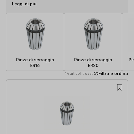
Leggi di più
Pinze di serraggio
Pinze di serraggio
Pi
ER16
ER20
Filtra e ordina
44 articoli trovati
44 articoli trovati