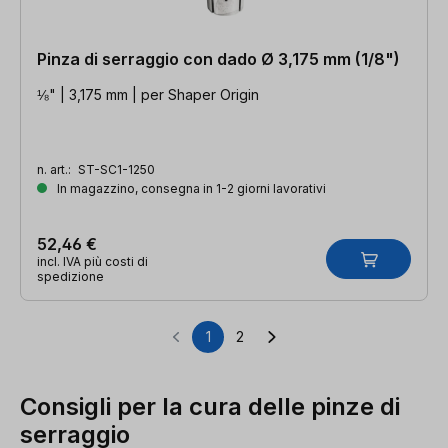
Pinza di serraggio con dado Ø 3,175 mm (1/8")
⅛" | 3,175 mm | per Shaper Origin
n. art.:
ST-SC1-1250
In magazzino, consegna in 1-2 giorni lavorativi
52,46 €
incl. IVA più costi di
spedizione
1
2
Pagina
Pagina
Consigli per la cura delle pinze di
serraggio