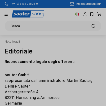
info@sautershop.com
+49 (0) 8152 92898-0
Passa al contenuto principale
Cerca
Note legali
Editoriale
Riconoscimento legale degli offerenti:
sauter GmbH
rappresentata dall'amministratore Martin Sauter,
Denise Sauter
Arzbergerstraße 4
82211 Herrsching a.Ammersee
Germania