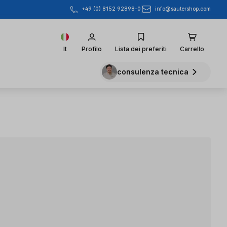
info@sautershop.com
+49 (0) 8152 92898-0
It
Profilo
Lista dei preferiti
Carrello
consulenza tecnica