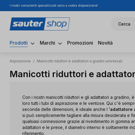
I nostri consulenti specializzati sono a vostra disposizione!
ssa al contenuto principale
Salta alla ricerca
Passa alla navigazione principale
Cerca
Prodotti
Marchi
Promozioni
Novità
Aspirazione
/
Manicotti riduttori e adattatori a gradini universali
Manicotti riduttori e adattator
Con i nostri manicotti riduttori e gli adattatori a gradino, 
loro tutti i tubi di aspirazione e le ventose. Qui c'è semp
seconda delle dimensioni, è ideale anche l
'adattatore 
si può semplicemente tagliare alla misura desiderata e f
qualsiasi connessione grazie al rivestimento in gomma an
adattatori e le prese, il diametro interno è solitamente i
riferimento.