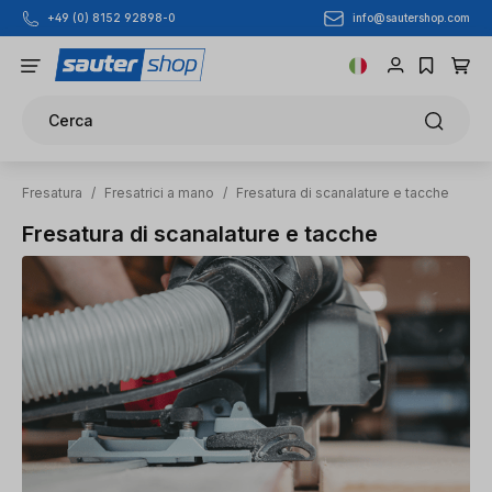
info@sautershop.com
+49 (0) 8152 92898-0
Passa al contenuto principale
Cerca
Fresatura
/
Fresatrici a mano
/
Fresatura di scanalature e tacche
Fresatura di scanalature e tacche