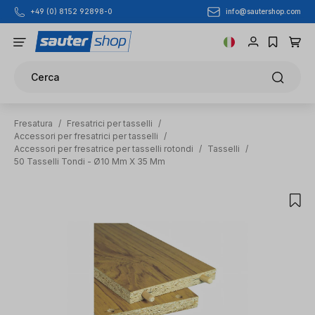
info@sautershop.com
+49 (0) 8152 92898-0
Passa al contenuto principale
Cerca
Fresatura
/
Fresatrici per tasselli
/
Accessori per fresatrici per tasselli
/
Accessori per fresatrice per tasselli rotondi
/
Tasselli
/
50 Tasselli Tondi - Ø10 Mm X 35 Mm
Salta la galleria di immagini