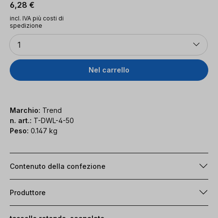
Prezzo normale:
6,28 €
incl. IVA più costi di
spedizione
Quantità
1
Nel carrello
Marchio:
Trend
n. art.:
T-DWL-4-50
Peso:
0.147 kg
Contenuto della confezione
Produttore