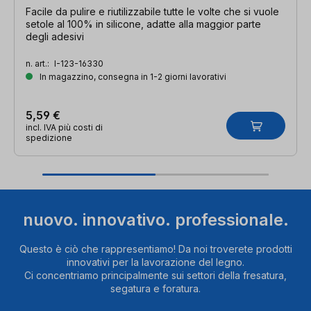
Facile da pulire e riutilizzabile tutte le volte che si vuole
setole al 100% in silicone, adatte alla maggior parte
degli adesivi
n. art.:
I-123-16330
In magazzino, consegna in 1-2 giorni lavorativi
5,59 €
incl. IVA più costi di
spedizione
nuovo. innovativo. professionale.
Questo è ciò che rappresentiamo! Da noi troverete prodotti
innovativi per la lavorazione del legno.
Ci concentriamo principalmente sui settori della fresatura,
segatura e foratura.