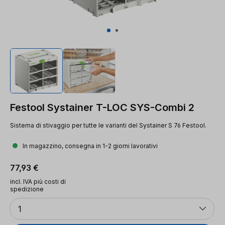
Festool Systainer T-LOC SYS-Combi 2
Sistema di stivaggio per tutte le varianti del Systainer S 76 Festool.
In magazzino, consegna in 1-2 giorni lavorativi
Prezzo normale:
77,93 €
incl. IVA più costi di
spedizione
Quantità
1