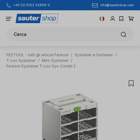
info@sautershop.com
+49 (0) 8152 92898-0
Passa al contenuto principale
Cerca
FESTOOL - tutti gli articoli Festool
/
Systainer e Sortainer
/
T-Loc Systainer
/
Mini-Systainer
/
Festool Systainer T-Loc Sys-Combi 2
Salta la galleria di immagini