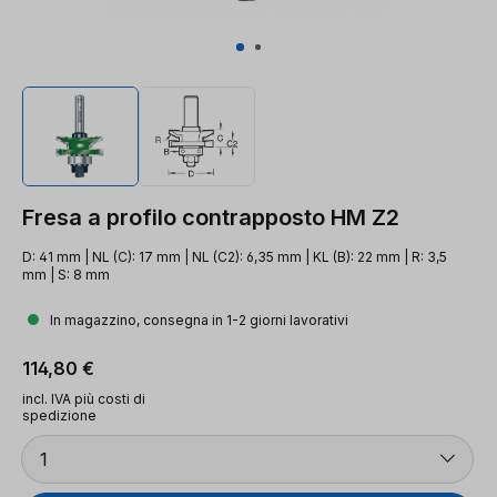
Fresa a profilo contrapposto HM Z2
D: 41 mm | NL (C): 17 mm | NL (C2): 6,35 mm | KL (B): 22 mm | R: 3,5
mm | S: 8 mm
In magazzino, consegna in 1-2 giorni lavorativi
Prezzo normale:
114,80 €
incl. IVA più costi di
spedizione
Quantità
1