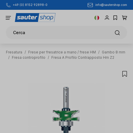
info@sautershop.com
+49 (0) 8152 92898-0
Passa al contenuto principale
Cerca
Fresatura
/
Frese per fresatrice a mano / frese HM
/
Gambo 8 mm
/
Fresa controprofilo
/
Fresa A Profilo Contrapposto Hm Z2
Salta la galleria di immagini