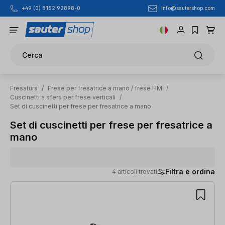
info@sautershop.com
+49 (0) 8152 92898-0
Passa al contenuto principale
Cerca
Fresatura
/
Frese per fresatrice a mano / frese HM
/
Cuscinetti a sfera per frese verticali
/
Set di cuscinetti per frese per fresatrice a mano
Set di cuscinetti per frese per fresatrice a
mano
Filtra e ordina
4 articoli trovati
4 articoli trovati