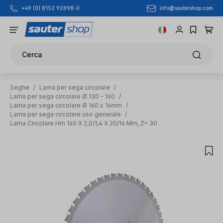
info@sautershop.com
+49 (0) 8152 92898-0
Passa al contenuto principale
Cerca
Seghe
/
Lama per sega circolare
/
Lama per sega circolare Ø 130 - 160
/
Lama per sega circolare Ø 160 x 16mm
/
Lama per sega circolare uso generale
/
Lama Circolare Hm 160 X 2,0/1,4 X 20/16 Mm, Z= 30
Salta la galleria di immagini