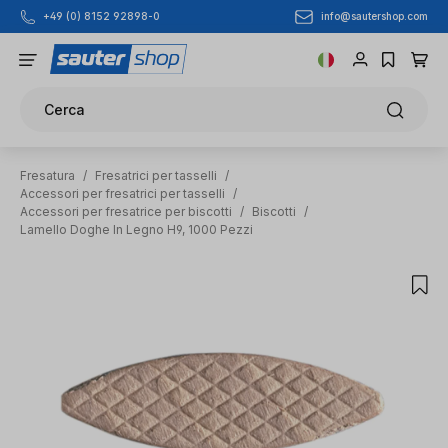
info@sautershop.com
+49 (0) 8152 92898-0
Passa al contenuto principale
Cerca
Fresatura
/
Fresatrici per tasselli
/
Accessori per fresatrici per tasselli
/
Accessori per fresatrice per biscotti
/
Biscotti
/
Lamello Doghe In Legno H9, 1000 Pezzi
Salta la galleria di immagini