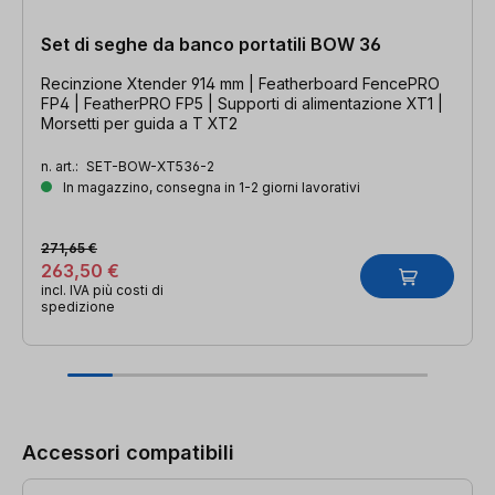
Set di seghe da banco portatili BOW 36
Recinzione Xtender 914 mm | Featherboard FencePRO
FP4 | FeatherPRO FP5 | Supporti di alimentazione XT1 |
Morsetti per guida a T XT2
n. art.:
SET-BOW-XT536-2
In magazzino, consegna in 1-2 giorni lavorativi
271,65 €
263,50 €
incl. IVA più costi di
spedizione
Salta la galleria dei prodotti
Accessori compatibili