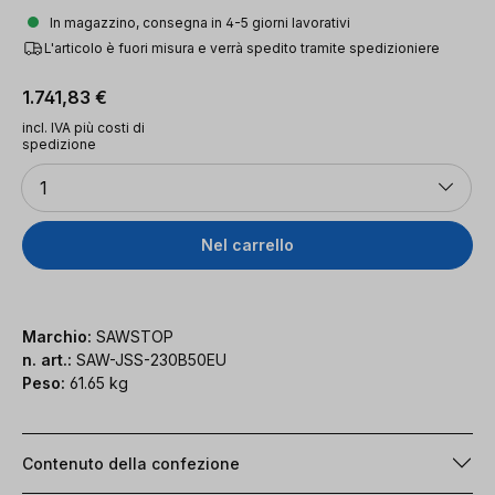
In magazzino, consegna in 4-5 giorni lavorativi
L'articolo è fuori misura e verrà spedito tramite spedizioniere
Prezzo normale:
1.741,83 €
incl. IVA più costi di
spedizione
Quantità
1
Nel carrello
Marchio:
SAWSTOP
n. art.:
SAW-JSS-230B50EU
Peso:
61.65 kg
Contenuto della confezione